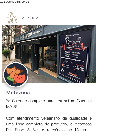
1219964005573491
PETSHOP
Metazooa
🐾 Cuidado completo para seu pet no Guedala 
MAIS!

Com atendimento veterinário de qualidade e 
uma linha completa de produtos, o Metazooa 
Pet Shop & Vet é referência no Morumbi. 
Oferece tudo o que seu pet precisa em um só 