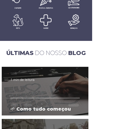
GASTRONOMIA
ESPORTE
FESTAS • EVENTOS
PETS
SAÚDE
SERVIÇOS
ÚLTIMAS
DO NOSSO
BLOG
1 min de leitura
🌱 Como tudo começou