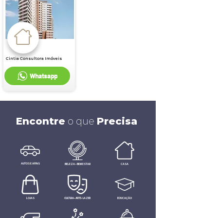
Cintia Consultora Imóveis
Whatsapp
Encontre
o que
Precisa
AUTOS E AFINS
BELEZA • BEM ESTAR
CASA
LOJAS
CULTURA • ARTE • LAZER
EDUCAÇÃO