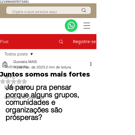
1219964005573491
Registre-se
Post
Todos posts
Guedala MAIS
Todos posts
10 de mai. de 2023
2 min de leitura
Juntos somos mais fortes
SPFC
Avaliado com NaN de 5 estrelas.
Já parou pra pensar 
Nosso bairro
porque alguns grupos, 
Compre no Guedala
comunidades e 
organizações são 
prósperas?