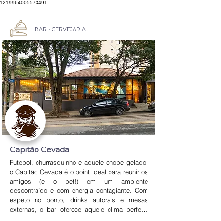
1219964005573491
BAR • CERVEJARIA
Capitão Cevada
Futebol, churrasquinho e aquele chope gelado: 
o Capitão Cevada é o point ideal para reunir os 
amigos (e o pet!) em um ambiente 
descontraído e com energia contagiante. Com 
espeto no ponto, drinks autorais e mesas 
externas, o bar oferece aquele clima perfeito 
para curtir o jogo ou apenas relaxar com boa 