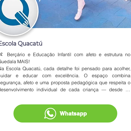
Escola Quacatú
👶 Berçário e Educação Infantil com afeto e estrutura no 
Guedala MAIS!

Na Escola Quacatú, cada detalhe foi pensado para acolher, 
cuidar e educar com excelência. O espaço combina 
segurança, afeto e uma proposta pedagógica que respeita o 
desenvolvimento individual de cada criança — desde os 
primeiros meses de vida até os primeiros passos no mundo do 
conhecimento.
Whatsapp