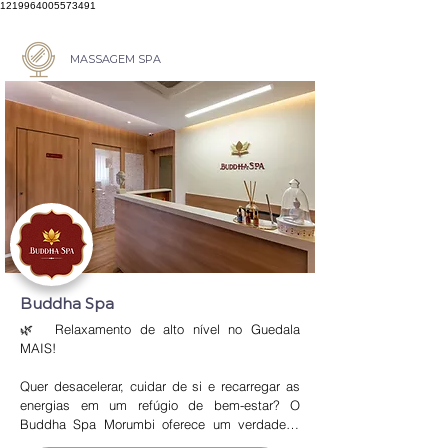
1219964005573491
MASSAGEM SPA
Buddha Spa
🌿  Relaxamento de alto nível no Guedala 
MAIS!

Quer desacelerar, cuidar de si e recarregar as 
energias em um refúgio de bem-estar? O 
Buddha Spa Morumbi oferece um verdadeiro 
mergulho na tranquilidade com massagens 