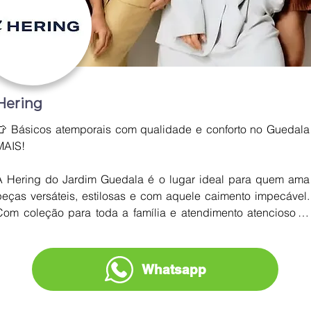
Hering
👕 Básicos atemporais com qualidade e conforto no Guedala 
MAIS!

A Hering do Jardim Guedala é o lugar ideal para quem ama 
peças versáteis, estilosas e com aquele caimento impecável. 
Com coleção para toda a família e atendimento atencioso, a 
loja reúne tradição e praticidade em um ambiente acolhedor, 
perfeito para renovar o guarda-roupa com o melhor do 
essencial. 👚🧡
Whatsapp