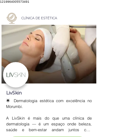
1219964005573491
CLÍNICA DE ESTÉTICA
LivSkin
🌟 Dermatologia estética com excelência no 
Morumbi.

A LivSkin é mais do que uma clínica de 
dermatologia — é um espaço onde beleza, 
saúde e bem-estar andam juntos com 
tecnologia e acolhimento. Especializada em 