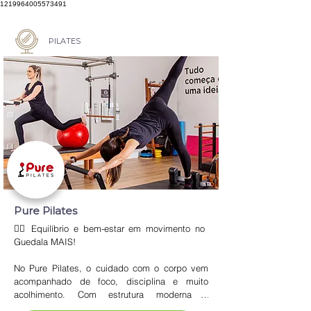
1219964005573491
PILATES
Pure Pilates
🧘‍♀️ Equilíbrio e bem-estar em movimento no 
Guedala MAIS!

No Pure Pilates, o cuidado com o corpo vem 
acompanhado de foco, disciplina e muito 
acolhimento. Com estrutura moderna e 
profissionais experientes, o estúdio oferece 