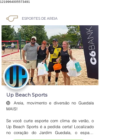
1219964005573491
ESPORTES DE AREIA
Up Beach Sports
🏐 Areia, movimento e diversão no Guedala 
MAIS!

Se você curte esporte com clima de verão, o 
Up Beach Sports é a pedida certa! Localizado 
no coração do Jardim Guedala, o espaço 
oferece quadras de areia perfeitas para beach 