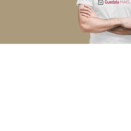
Sobr
O Gueda
as infor
lojas do
escondid
edifícios
Também
megafon
empree
office e
serviços