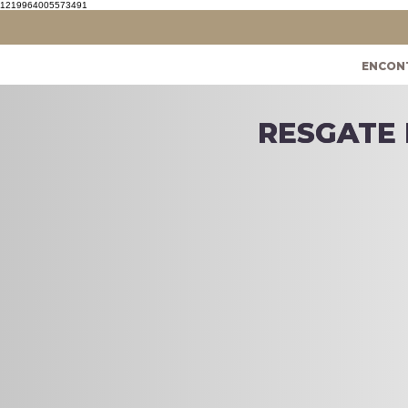
1219964005573491
ENCON
RESGATE
RESGATE