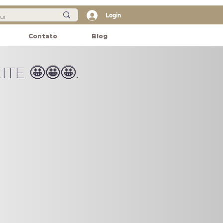
Login
Contato
Blog
TE 🤩🤩🤩.
TE 🤩🤩🤩.