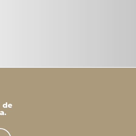
 de
a.