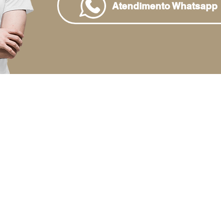
Atendimento Whatsapp
e
ENCONTRE
la MAIS surgiu da vontade de ter
Autos e Afins
mações e promoções de todas as
Beleza • Bem Estar
 bairro e também dos serviços
os por trás das salas comercias dos
Casa e Afins
 corporativos.
Lojas
Cultura • Arte • Lazer
 queremos dar voz e um
e para o pequeno
Educação
ndedor que trabalha em home
Esporte
 quer divulgar seus produtos e
Festas • Eventos
 de maneira profissional.