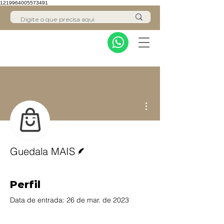
1219964005573491
Mais ações
Escritor
Guedala MAIS
Perfil
Data de entrada: 26 de mar. de 2023