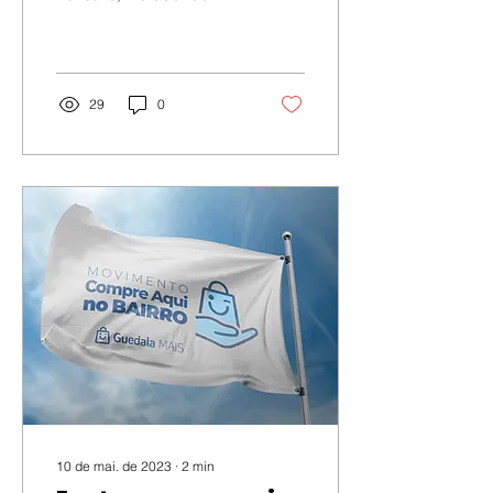
Jardim Guedala há mais
de 28 anos, percebeu o
crescimento dos
negócios...
29
0
10 de mai. de 2023
∙
2
min