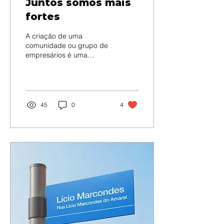
Juntos somos mais
fortes
A criação de uma
comunidade ou grupo de
empresários é uma
excelente maneira de
fortalecer o comércio local
de um bairro. Isso ocorre
porque,
45
0
4